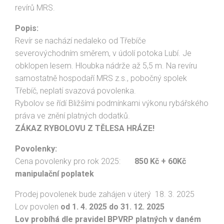
revírů MRS.
Popis:
Revír se nachází nedaleko od Třebíče
severovýchodním směrem, v údolí potoka Lubí. Je
obklopen lesem. Hloubka nádrže až 5,5 m. Na revíru
samostatně hospodaří MRS z.s., pobočný spolek
Třebíč, neplatí svazová povolenka.
Rybolov se řídí Bližšími podmínkami výkonu rybářského
práva ve znění platných dodatků.
ZÁKAZ RYBOLOVU Z TĚLESA HRÁZE!
Povolenky:
Cena povolenky pro rok 2025:
850 Kč + 60Kč
manipulační poplatek
Prodej povolenek bude zahájen v úterý 18. 3. 2025
Lov povolen
od 1. 4. 2025 do 31. 12. 2025
Lov probíhá dle pravidel BPVRP platných v daném