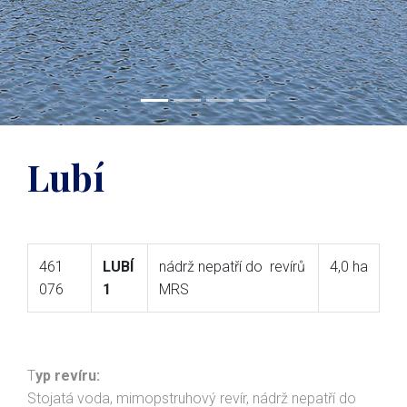
Lubí
461
LUBÍ
nádrž nepatří do revírů
4,0 ha
076
1
MRS
T
yp revíru:
Stojatá voda, mimopstruhový revír, nádrž nepatří do